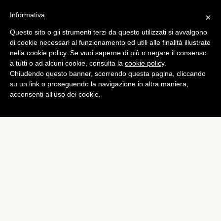
Informativa
×
Questo sito o gli strumenti terzi da questo utilizzati si avvalgono
Bundesliga
di cookie necessari al funzionamento ed utili alle finalità illustrate
Amichevoli: vince il
nella cookie policy. Se vuoi saperne di più o negare il consenso
a tutti o ad alcuni cookie, consulta la
cookie policy
.
Norimberga, pari del
Chiudendo questo banner, scorrendo questa pagina, cliccando
Braunschweig
su un link o proseguendo la navigazione in altra maniera,
acconsenti all’uso dei cookie.
di
Emiliano Storace