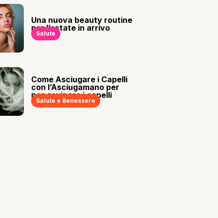
Una nuova beauty routine
per l’estate in arrivo
Salute
Come Asciugare i Capelli
con l’Asciugamano per
non rovinare i capelli
Salute e Benessere