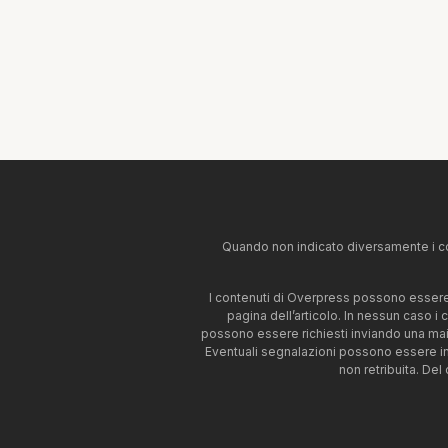
Quando non indicato diversamente i co
I contenuti di Overpress possono essere u
pagina dell’articolo. In nessun caso i
possono essere richiesti inviando una mai
Eventuali segnalazioni possono essere i
non retribuita. Del