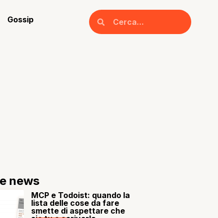
Gossip
re news
MCP e Todoist: quando la
lista delle cose da fare
smette di aspettare che