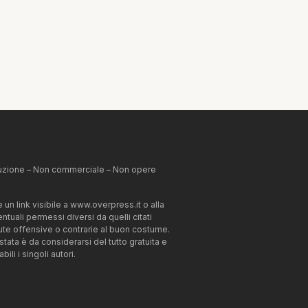
ibuzione – Non commerciale – Non opere
un link visibile a www.overpress.it o alla
tuali permessi diversi da quelli citati
enute offensive o contrarie al buon costume.
estata è da considerarsi del tutto gratuita e
li i singoli autori.