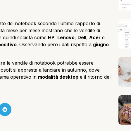
to dei notebook secondo l’ultimo rapporto di
tuata mese per mese mostrano che le vendite di
e quindi società come
HP
,
Lenovo
,
Dell
,
Acer
e
positivo
. Osservando però i dati rispetto a
giugno
e le vendite di notebook potrebbe essere
rosoft si appresta a lanciare in autunno, dove
istema operativo in
modalità desktop
e il ritorno del