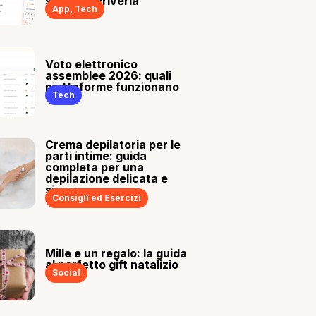
sia tu a scriverla
App
,
Tech
Voto elettronico
assemblee 2026: quali
piattaforme funzionano
Tech
Crema depilatoria per le
parti intime: guida
completa per una
depilazione delicata e
sicura
Consigli ed Esercizi
Mille e un regalo: la guida
al perfetto gift natalizio
Social