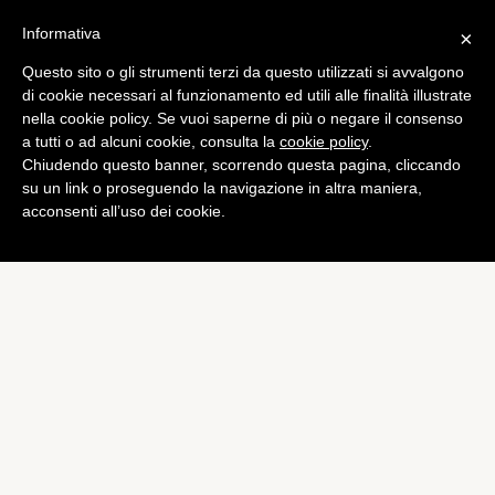
Informativa
×
Questo sito o gli strumenti terzi da questo utilizzati si avvalgono
Bundesliga
di cookie necessari al funzionamento ed utili alle finalità illustrate
Schalke, Goretzka e Szalai
nella cookie policy. Se vuoi saperne di più o negare il consenso
a tutti o ad alcuni cookie, consulta la
cookie policy
.
già incantano
Chiudendo questo banner, scorrendo questa pagina, cliccando
di
Emiliano Storace
su un link o proseguendo la navigazione in altra maniera,
acconsenti all’uso dei cookie.