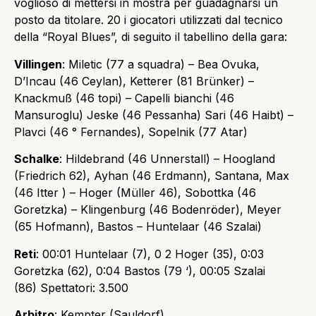
voglioso di mettersi in mostra per guadagnarsi un
posto da titolare. 20 i giocatori utilizzati dal tecnico
della “Royal Blues”, di seguito il tabellino della gara:
Villingen
:
Miletic (77 a squadra) – Bea Ovuka,
D’Incau (46 Ceylan), Ketterer (81 Brünker) –
Knackmuß (46 topi) – Capelli bianchi (46
Mansuroglu) Jeske (46 Pessanha) Sari (46 Haibt) –
Plavci (46 ° Fernandes), Sopelnik (77 Atar)
Schalke
:
Hildebrand (46 Unnerstall) – Hoogland
(Friedrich 62), Ayhan (46 Erdmann), Santana, Max
(46 Itter ) – Hoger (Müller 46), Sobottka (46
Goretzka) – Klingenburg (46 Bodenröder), Meyer
(65 Hofmann), Bastos – Huntelaar (46 Szalai)
Reti
:
00:01 Huntelaar (7), 0 2 Hoger (35), 0:03
Goretzka (62), 0:04 Bastos (79 ‘), 00:05 Szalai
(86)
Spettatori:
3.500
Arbitro
:
Kempter (Sauldorf)