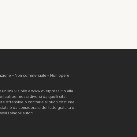
ibuzione – Non commerciale – Non opere
un link visibile a www.overpress.it o alla
tuali permessi diversi da quelli citati
enute offensive o contrarie al buon costume.
estata è da considerarsi del tutto gratuita e
li i singoli autori.