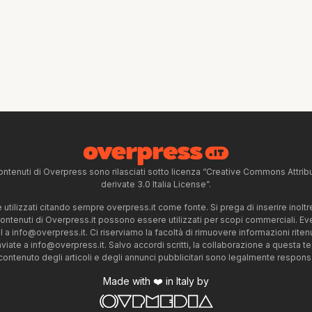
ntenuti di Overpress sono rilasciati sotto licenza “Creative Commons Attr
derivate 3.0 Italia License”.
tilizzati citando sempre overpress.it come fonte. Si prega di inserire inoltre 
 contenuti di Overpress.it possono essere utilizzati per scopi commerciali. Even
l a
info@overpress.it
. Ci riserviamo la facoltà di rimuovere informazioni rit
nviate a
info@overpress.it
. Salvo accordi scritti, la collaborazione a questa t
 contenuto degli articoli e degli annunci pubblicitari sono legalmente responsabi
Made with ❤️ in Italy by