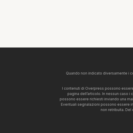
Quando non indicato diversamente i co
I contenuti di Overpress possono essere u
pagina dell’articolo. In nessun caso i
possono essere richiesti inviando una mai
Eventuali segnalazioni possono essere i
non retribuita. Del