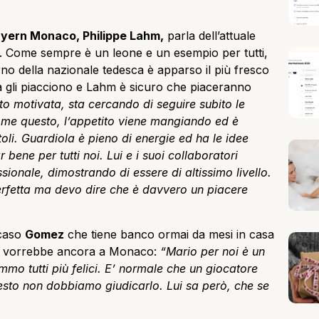
yern Monaco, Philippe Lahm,
parla dell’attuale
. Come sempre è un leone e un esempio per tutti,
rno della nazionale tedesca è apparso il più fresco
ola gli piacciono e Lahm è sicuro che piaceranno
o motivata, sta cercando di seguire subito le
come questo, l’appetito viene mangiando ed è
oli. Guardiola è pieno di energie ed ha le idee
 bene per tutti noi. Lui e i suoi collaboratori
onale, dimostrando di essere di altissimo livello.
rfetta ma devo dire che è davvero un piacere
 caso
Gomez
che tiene banco ormai da mesi in casa
 lo vorrebbe ancora a Monaco:
“Mario per noi è un
mo tutti più felici. E’ normale che un giocatore
esto non dobbiamo giudicarlo. Lui sa però, che se