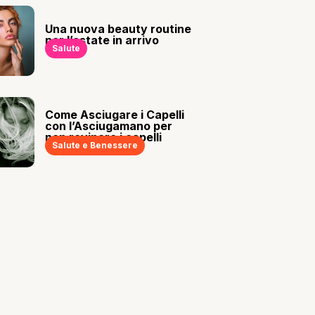
Una nuova beauty routine
per l’estate in arrivo
Salute
Come Asciugare i Capelli
con l’Asciugamano per
non rovinare i capelli
Salute e Benessere