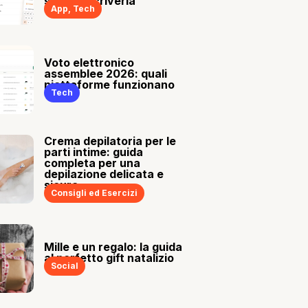
sia tu a scriverla
App
,
Tech
Voto elettronico
assemblee 2026: quali
piattaforme funzionano
Tech
Crema depilatoria per le
parti intime: guida
completa per una
depilazione delicata e
sicura
Consigli ed Esercizi
Mille e un regalo: la guida
al perfetto gift natalizio
Social