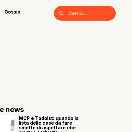
Gossip
re news
MCP e Todoist: quando la
lista delle cose da fare
smette di aspettare che