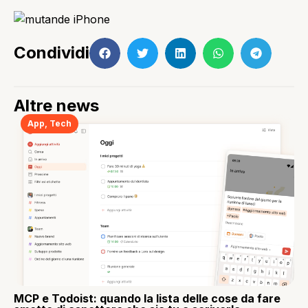
Condividi
Altre news
App
,
Tech
MCP e Todoist: quando la lista delle cose da fare