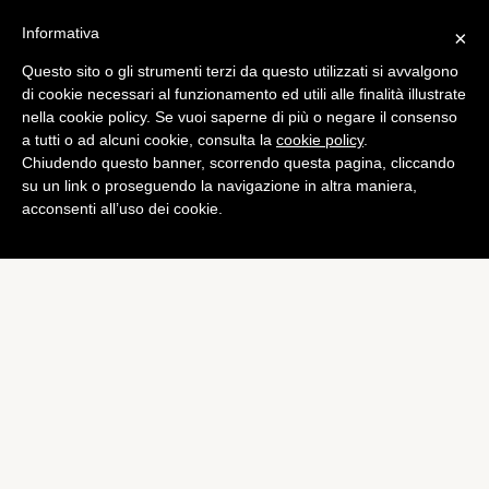
Informativa
×
Questo sito o gli strumenti terzi da questo utilizzati si avvalgono
Mobile
di cookie necessari al funzionamento ed utili alle finalità illustrate
Anche gli iPhone portano le
nella cookie policy. Se vuoi saperne di più o negare il consenso
a tutti o ad alcuni cookie, consulta la
cookie policy
.
mutandine
Chiudendo questo banner, scorrendo questa pagina, cliccando
di
Alessandro Moretti
su un link o proseguendo la navigazione in altra maniera,
acconsenti all’uso dei cookie.