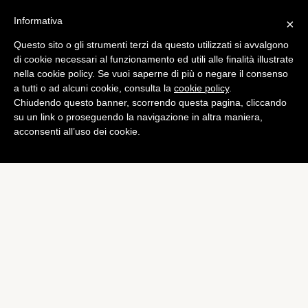
Informativa
×
Questo sito o gli strumenti terzi da questo utilizzati si avvalgono
Tech
di cookie necessari al funzionamento ed utili alle finalità illustrate
Ubisoft dichiara che i propri
nella cookie policy. Se vuoi saperne di più o negare il consenso
a tutti o ad alcuni cookie, consulta la
cookie policy
.
server sono stati attaccati
Chiudendo questo banner, scorrendo questa pagina, cliccando
di
Alessandro Moretti
su un link o proseguendo la navigazione in altra maniera,
acconsenti all’uso dei cookie.