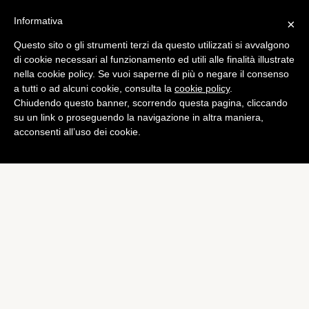
Informativa
×
Questo sito o gli strumenti terzi da questo utilizzati si avvalgono
Mobile
di cookie necessari al funzionamento ed utili alle finalità illustrate
Moto X: ecco come sarà
nella cookie policy. Se vuoi saperne di più o negare il consenso
a tutti o ad alcuni cookie, consulta la
cookie policy
.
personalizzabile
Chiudendo questo banner, scorrendo questa pagina, cliccando
di
Alessandro Moretti
su un link o proseguendo la navigazione in altra maniera,
acconsenti all’uso dei cookie.