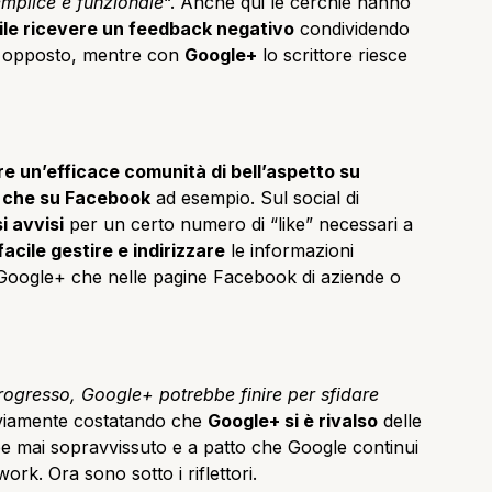
semplice e funzionale
“. Anche qui le cerchie hanno
ile ricevere un feedback negativo
condividendo
ro opposto, mentre con
Google+
lo scrittore riesce
e un’efficace comunità di bell’aspetto su
e che su Facebook
ad esempio. Sul social di
i avvisi
per un certo numero di “like” necessari a
facile gestire e indirizzare
le informazioni
 Google+ che nelle pagine Facebook di aziende o
progresso, Google+ potrebbe finire per sfidare
vviamente costatando che
Google+ si è rivalso
delle
e mai sopravvissuto e a patto che Google continui
ork. Ora sono sotto i riflettori.