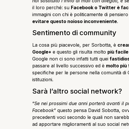
noi sostituito l’invio di mail con allegati, è 
il loro perché: su
Facebook o Twitter è fac
immagini con chi è politicamente di pensie
evitare questo noioso inconveniente
.
Sentimento di community
La cosa più piacevole, per Sorbotta, è
crear
Google+
e questo gli risulta molto
più facil
Google non ci sono infatti tutti quei
fastidios
passare al livello successivo ed è
molto più 
specifiche per le persone nella comunità di
istituzioni.
Sarà l’altro social network?
“
Se nei prossimi due anni porterà avanti il 
Facebook
” questo pensa David Sobotta, o
precedenti voci secondo le quali non sarebb
ad apportare miglioramenti al suo social netw