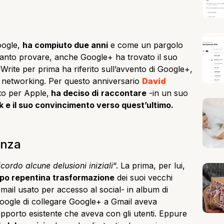
oogle,
ha compiuto due anni
e come un pargolo
tanto provare, anche Google+ ha trovato il suo
Write per prima ha riferito sull’avvento di Google+,
l networking. Per questo anniversario
David
to per Apple,
ha deciso di
raccontare
-in un suo
rk e il suo convincimento verso quest’ultimo.
enza
icordo alcune delusioni iniziali
“. La prima, per lui,
ppo repentina trasformazione
dei suoi vecchi
mail usato per accesso al social- in album di
Google di collegare Google+ a Gmail aveva
porto esistente che aveva con gli utenti. Eppure