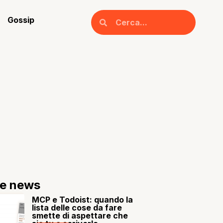
Gossip
re news
MCP e Todoist: quando la
lista delle cose da fare
smette di aspettare che