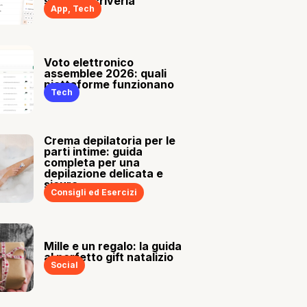
sia tu a scriverla
App
,
Tech
Voto elettronico
assemblee 2026: quali
piattaforme funzionano
Tech
Crema depilatoria per le
parti intime: guida
completa per una
depilazione delicata e
sicura
Consigli ed Esercizi
Mille e un regalo: la guida
al perfetto gift natalizio
Social