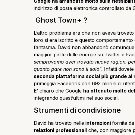
Google ha arrancato molto sulla flessibilit
indirizzo di posta elettronica controllato da
Ghost Town+ ?
L’altro problema era che non aveva trovat
loro si era iscritto e questo comportamento d
fantasma. David non abbandonò comunque l
maggior parte delle energie su Twitter e Fa
sembravamo aver trovato nuove ragioni per
quanto pare non sono il solo
“. Infatti dove
seconda piattaforma social più grande al
primeggia Facebook con 693 milioni di utenti 
E’ chiaro che Google
ha ottenuto molte dell
integrando quest’ultimi nel suo social.
Strumenti di condivisione
David ha trovato nelle
interazioni
fornite da
relazioni professionali
che, con maggiore p