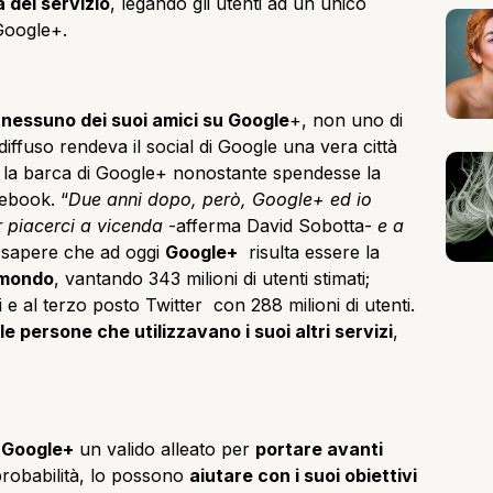
à del servizio
, legando gli utenti ad un unico
 Google+.
o
nessuno dei suoi amici su Google
+, non uno di
iffuso rendeva il social di Google una vera città
a barca di Google+ nonostante spendesse la
cebook. “
Due anni dopo, però, Google+ ed io
 piacerci a vicenda
-afferma David Sobotta-
e a
te sapere che ad oggi
Google+
risulta essere la
 mondo
, vantando 343 milioni di utenti stimati;
e al terzo posto Twitter con 288 milioni di utenti.
e persone che utilizzavano i suoi altri servizi
,
Google+
un valido alleato per
portare avanti
robabilità, lo possono
aiutare con i suoi obiettivi