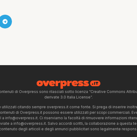
ntenuti di Overpress sono rilasciati sotto licenza “Creative Commons Attr
derivate 3.0 Italia License”.
tilizzati citando sempre overpress.it come fonte. Si prega di inserire inoltre 
 contenuti di Overpress.it possono essere utilizzati per scopi commerciali. Even
l a
info@overpress.it
. Ci riserviamo la facoltà di rimuovere informazioni rit
nviate a
info@overpress.it
. Salvo accordi scritti, la collaborazione a questa t
 contenuto degli articoli e degli annunci pubblicitari sono legalmente responsabi