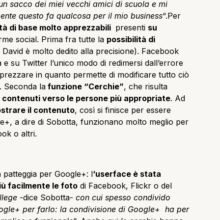
un sacco dei miei vecchi amici di scuola e mi
nte questo fa qualcosa per il mio business
“.Per
tà di base molto apprezzabili
presenti
su
forme social. Prima fra tutte la
possibilità di
e David è molto dedito alla precisione). Facebook
e su Twitter l’unico modo di redimersi dall’errore
pprezzare in quanto permette di modificare tutto ciò
e. Seconda la
funzione “Cerchie”
, che risulta
 i contenuti verso le persone più appropriate
. Ad
strare il contenuto
, così si finisce per essere
ogle+, a dire di Sobotta, funzionano molto meglio per
k o altri.
a patteggia per Google+: l
‘userface è stata
ù facilmente le foto
di Facebook, Flickr o del
llege
-dice Sobotta-
con cui spesso condivido
gle+ per farlo: la condivisione di Google+ ha per