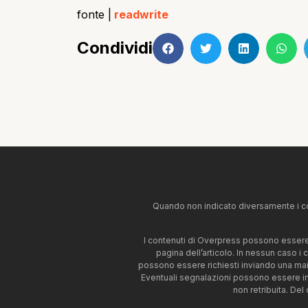
fonte |
readwrite
Condividi
Quando non indicato diversamente i co
I contenuti di Overpress possono essere u
pagina dell’articolo. In nessun caso i
possono essere richiesti inviando una mai
Eventuali segnalazioni possono essere i
non retribuita. Del