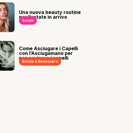
Una nuova beauty routine
per l’estate in arrivo
Salute
Come Asciugare i Capelli
con l’Asciugamano per
non rovinare i capelli
Salute e Benessere