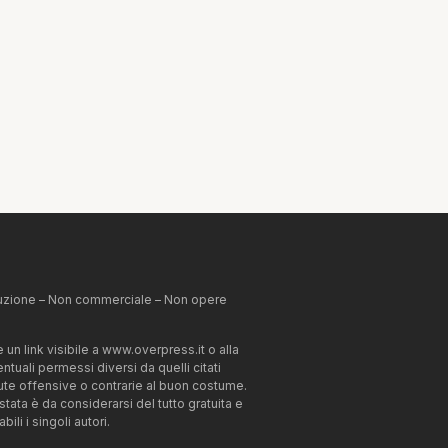
ibuzione – Non commerciale – Non opere
un link visibile a www.overpress.it o alla
tuali permessi diversi da quelli citati
enute offensive o contrarie al buon costume.
estata è da considerarsi del tutto gratuita e
li i singoli autori.