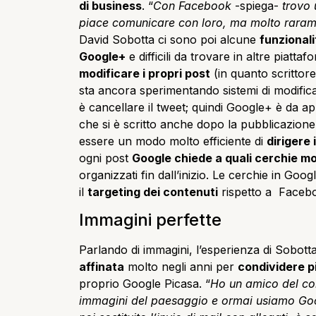
di business
. “
Con Facebook
-spiega-
trovo 
piace comunicare con loro, ma molto rarame
David Sobotta ci sono poi alcune
funzionali
Google+
e difficili da trovare in altre piatta
modificare i propri post
(in quanto scrittor
sta ancora sperimentando sistemi di modifica 
è cancellare il tweet; quindi Google+ è da a
che si è scritto anche dopo la pubblicazion
essere un modo molto efficiente di
dirigere
ogni post
Google chiede a quali cerchie mo
organizzati fin dall’inizio. Le cerchie in Go
il
targeting dei contenuti
rispetto a Faceboo
Immagini perfette
Parlando di immagini, l’esperienza di Sobott
affinata
molto negli anni per
condividere pi
proprio Google Picasa. “
Ho un amico del co
immagini del paesaggio e ormai usiamo Goo