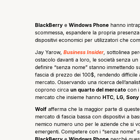
BlackBerry
e
Windows Phone
hanno intrap
scommessa, espandere la propria presenza 
dispositivi economici per utilizzatori che 
Jay Yarow,
Business Insider
,
sottolinea pe
ostacolo davanti a loro, le società senza 
definire “senza nome” stanno immettendo su
fascia di prezzo dei 100$, rendendo difficile
mercato. Osservando una ricerca dell’analis
coprono circa
un quarto del mercato
con i 
mercato che insieme hanno
HTC
,
LG
,
Sony
Wolf
afferma che la maggior parte di queste 
mercato di fascia bassa con dispositivi a ba
nemico numero uno per le aziende che si vo
emergenti. Competere con i “senza nome” sta
BlackBerry
e
Windows Phone
perché quest