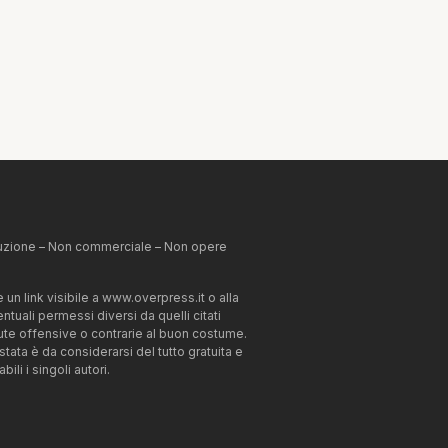
ibuzione – Non commerciale – Non opere
un link visibile a www.overpress.it o alla
tuali permessi diversi da quelli citati
enute offensive o contrarie al buon costume.
estata è da considerarsi del tutto gratuita e
li i singoli autori.