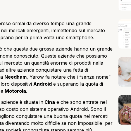
reso ormai da diverso tempo una grande
nei mercati emergenti, immettendo sul mercato
comprano per la prima volta uno smartphone.
rò che queste due grosse aziende hanno un grande
un nome conosciuto. Queste aziende che possiamo
l mercato un quantità enorme di prodotti nella
 ad altre aziende conquistare una fetta di
ta
Needham
, Yarow fa notare che i “senza nome”
loro dispositivi
Android
e superano la quota di
e
Motorola
.
aziende è situata in
Cina
e che sono entrate nel
sso costo con sistema operativo Android. Sono il
gliono conquistare una buona quota nei mercati
 diventando molto difficile se non impossibile per
e società sconosciute stanno sempre più