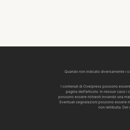
Quando non indicato diversamente i co
I contenuti di Overpress possono essere u
pagina dell’articolo. In nessun caso i
possono essere richiesti inviando una mai
Eventuali segnalazioni possono essere i
non retribuita. Del