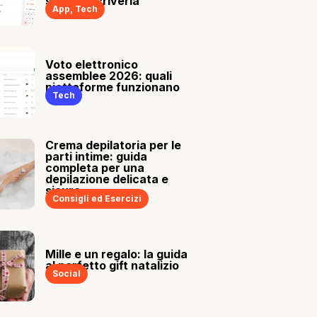
sia tu a scriverla
App
,
Tech
Voto elettronico
assemblee 2026: quali
piattaforme funzionano
Tech
Crema depilatoria per le
parti intime: guida
completa per una
depilazione delicata e
sicura
Consigli ed Esercizi
Mille e un regalo: la guida
al perfetto gift natalizio
Social