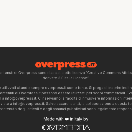
ntenuti di Overpress sono rilasciati sotto licenza “Creative Commons Attr
derivate 3.0 Italia License”.
tilizzati citando sempre overpress.it come fonte. Si prega di inserire inoltre 
 contenuti di Overpress.it possono essere utilizzati per scopi commerciali. Even
l a
info@overpress.it
. Ci riserviamo la facoltà di rimuovere informazioni rit
nviate a
info@overpress.it
. Salvo accordi scritti, la collaborazione a questa t
 contenuto degli articoli e degli annunci pubblicitari sono legalmente responsabi
Made with ❤️ in Italy by