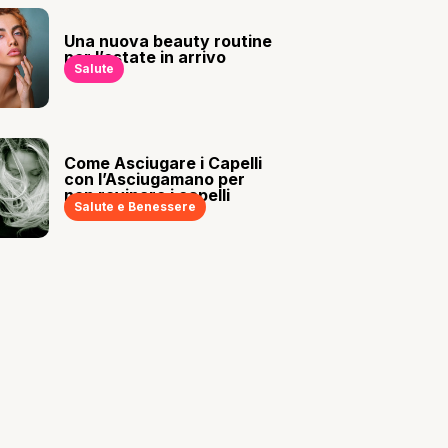
Una nuova beauty routine
per l’estate in arrivo
Salute
Come Asciugare i Capelli
con l’Asciugamano per
non rovinare i capelli
Salute e Benessere