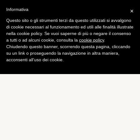
Informativa
×
Questo sito o gli strumenti terzi da questo utilizzati si avvalgono
Tech
di cookie necessari al funzionamento ed utili alle finalità illustrate
LG Optimus G2 avrà dei
nella cookie policy. Se vuoi saperne di più o negare il consenso
a tutti o ad alcuni cookie, consulta la
cookie policy
.
tasti di controllo sul retro
Chiudendo questo banner, scorrendo questa pagina, cliccando
di
Alessandro Moretti
su un link o proseguendo la navigazione in altra maniera,
acconsenti all’uso dei cookie.