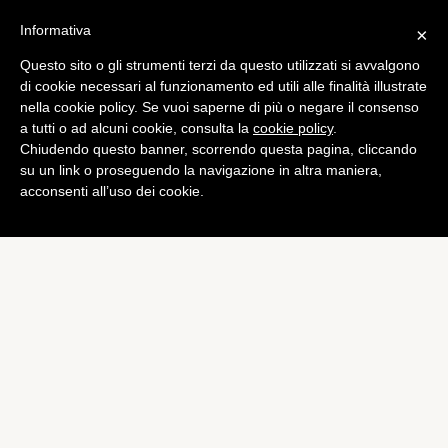
Informativa
×
Questo sito o gli strumenti terzi da questo utilizzati si avvalgono
Computer
di cookie necessari al funzionamento ed utili alle finalità illustrate
AirDrop su iOS 7, vediamo
nella cookie policy. Se vuoi saperne di più o negare il consenso
a tutti o ad alcuni cookie, consulta la
cookie policy
.
come funziona
Chiudendo questo banner, scorrendo questa pagina, cliccando
di
Alessandro Moretti
su un link o proseguendo la navigazione in altra maniera,
acconsenti all’uso dei cookie.