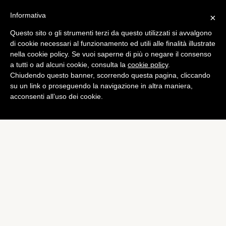
Informativa
×
Questo sito o gli strumenti terzi da questo utilizzati si avvalgono
Tech
di cookie necessari al funzionamento ed utili alle finalità illustrate
Apple apre il suo store
nella cookie policy. Se vuoi saperne di più o negare il consenso
a tutti o ad alcuni cookie, consulta la
cookie policy
.
online in Russia
Chiudendo questo banner, scorrendo questa pagina, cliccando
di
Alessandro Moretti
su un link o proseguendo la navigazione in altra maniera,
acconsenti all’uso dei cookie.