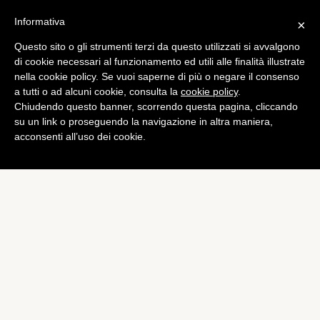
Informativa
×
Questo sito o gli strumenti terzi da questo utilizzati si avvalgono
Tech
di cookie necessari al funzionamento ed utili alle finalità illustrate
Sony annuncia l’Xperia Z
nella cookie policy. Se vuoi saperne di più o negare il consenso
a tutti o ad alcuni cookie, consulta la
cookie policy
.
Ultra, con display da 6,4
Chiudendo questo banner, scorrendo questa pagina, cliccando
pollici
su un link o proseguendo la navigazione in altra maniera,
acconsenti all’uso dei cookie.
di
Alessandro Moretti