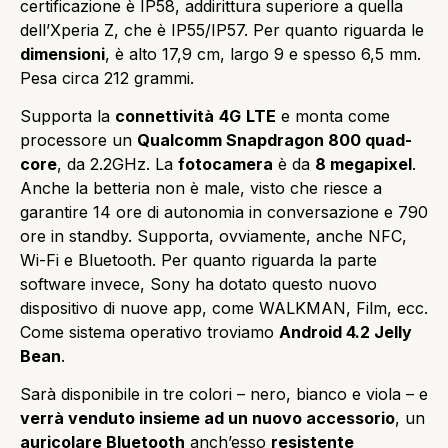
certificazione è IP58, addirittura superiore a quella
dell’Xperia Z, che è IP55/IP57. Per quanto riguarda le
dimensioni
, è alto 17,9 cm, largo 9 e spesso 6,5 mm.
Pesa circa 212 grammi.
Supporta la
connettività
4G
LTE
e monta come
processore un
Qualcomm Snapdragon 800 quad-
core
, da 2.2GHz. La
fotocamera
è da
8 megapixel
.
Anche la betteria non è male, visto che riesce a
garantire 14 ore di autonomia in conversazione e 790
ore in standby. Supporta, ovviamente, anche NFC,
Wi-Fi e Bluetooth. Per quanto riguarda la parte
software invece, Sony ha dotato questo nuovo
dispositivo di nuove app, come WALKMAN, Film, ecc.
Come sistema operativo troviamo
Android 4.2 Jelly
Bean
.
Sarà disponibile in tre colori – nero, bianco e viola – e
verrà venduto insieme ad un nuovo accessorio
, un
auricolare Bluetooth
anch’esso
resistente