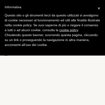
Informativa
×
Questo sito o gli strumenti terzi da questo utilizzati si avvalgono
Games
di cookie necessari al funzionamento ed utili alle finalità illustrate
Masters of the World,
nella cookie policy. Se vuoi saperne di più o negare il consenso
a tutti o ad alcuni cookie, consulta la
cookie policy
.
Geopolitical Simulator 3: la
Chiudendo questo banner, scorrendo questa pagina, cliccando
politica si mette in gioco,
su un link o proseguendo la navigazione in altra maniera,
acconsenti all’uso dei cookie.
letteralmente
di
Alessandro Moretti