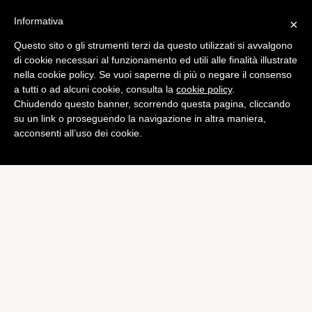
Informativa
×
Questo sito o gli strumenti terzi da questo utilizzati si avvalgono
App
di cookie necessari al funzionamento ed utili alle finalità illustrate
Instagram: ecco perché i
nella cookie policy. Se vuoi saperne di più o negare il consenso
a tutti o ad alcuni cookie, consulta la
cookie policy
.
video durano 15 secondi
Chiudendo questo banner, scorrendo questa pagina, cliccando
di
Alessandro Moretti
su un link o proseguendo la navigazione in altra maniera,
acconsenti all’uso dei cookie.