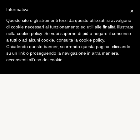
Informativa
×
Questo sito o gli strumenti terzi da questo utilizzati si avvalgono
Tech
di cookie necessari al funzionamento ed utili alle finalità illustrate
Galaxy S4 mini: diamo uno
nella cookie policy. Se vuoi saperne di più o negare il consenso
a tutti o ad alcuni cookie, consulta la
cookie policy
.
sguardo ai case ufficiali
Chiudendo questo banner, scorrendo questa pagina, cliccando
di
Alessandro Moretti
su un link o proseguendo la navigazione in altra maniera,
acconsenti all’uso dei cookie.