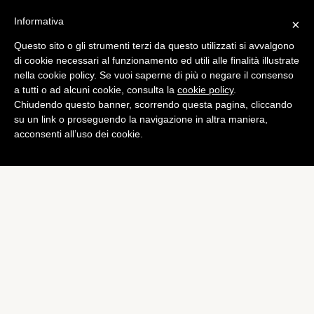
Informativa
×
Questo sito o gli strumenti terzi da questo utilizzati si avvalgono
Games
di cookie necessari al funzionamento ed utili alle finalità illustrate
Amazon: 2.500 Xbox One e
nella cookie policy. Se vuoi saperne di più o negare il consenso
a tutti o ad alcuni cookie, consulta la
cookie policy
.
PS4 pre-ordinate ogni
Chiudendo questo banner, scorrendo questa pagina, cliccando
minuto
su un link o proseguendo la navigazione in altra maniera,
acconsenti all’uso dei cookie.
di
Alessandro Moretti