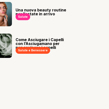
Una nuova beauty routine
per l’estate in arrivo
Salute
Come Asciugare i Capelli
con l’Asciugamano per
non rovinare i capelli
Salute e Benessere