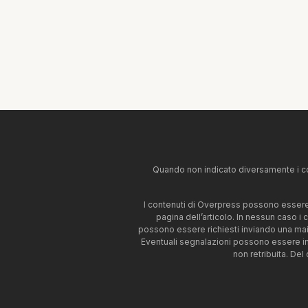
Quando non indicato diversamente i co
I contenuti di Overpress possono essere u
pagina dell’articolo. In nessun caso i
possono essere richiesti inviando una mai
Eventuali segnalazioni possono essere i
non retribuita. Del