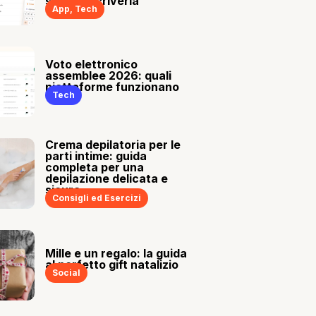
sia tu a scriverla
App
,
Tech
Voto elettronico
assemblee 2026: quali
piattaforme funzionano
Tech
Crema depilatoria per le
parti intime: guida
completa per una
depilazione delicata e
sicura
Consigli ed Esercizi
Mille e un regalo: la guida
al perfetto gift natalizio
Social