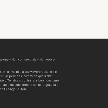
ibuzione – Non commerciale – Non opere
un link visibile a www.overpress.it o alla
tuali permessi diversi da quelli citati
enute offensive o contrarie al buon costume.
estata è da considerarsi del tutto gratuita e
li i singoli autori.