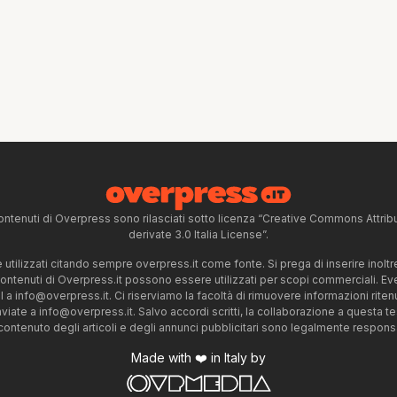
ntenuti di Overpress sono rilasciati sotto licenza “Creative Commons Attr
derivate 3.0 Italia License”.
tilizzati citando sempre overpress.it come fonte. Si prega di inserire inoltre 
 contenuti di Overpress.it possono essere utilizzati per scopi commerciali. Even
l a
info@overpress.it
. Ci riserviamo la facoltà di rimuovere informazioni rit
nviate a
info@overpress.it
. Salvo accordi scritti, la collaborazione a questa t
 contenuto degli articoli e degli annunci pubblicitari sono legalmente responsabi
Made with ❤️ in Italy by