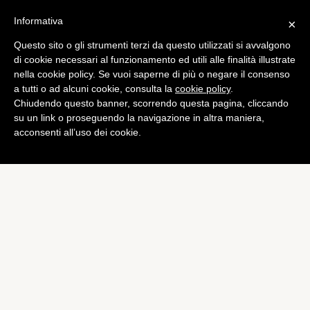
Informativa
×
Questo sito o gli strumenti terzi da questo utilizzati si avvalgono
Bundesliga
di cookie necessari al funzionamento ed utili alle finalità illustrate
Amburgo – Zoua, c’è
nella cookie policy. Se vuoi saperne di più o negare il consenso
a tutti o ad alcuni cookie, consulta la
cookie policy
.
l’offerta
Chiudendo questo banner, scorrendo questa pagina, cliccando
di
Emiliano Storace
su un link o proseguendo la navigazione in altra maniera,
acconsenti all’uso dei cookie.