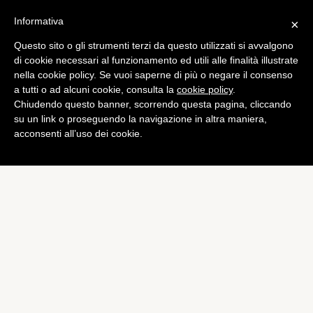
Informativa
×
Questo sito o gli strumenti terzi da questo utilizzati si avvalgono
Computer
di cookie necessari al funzionamento ed utili alle finalità illustrate
Cydia: come potrebbe
nella cookie policy. Se vuoi saperne di più o negare il consenso
a tutti o ad alcuni cookie, consulta la
cookie policy
.
essere su iOS 7
Chiudendo questo banner, scorrendo questa pagina, cliccando
di
Alessandro Moretti
su un link o proseguendo la navigazione in altra maniera,
acconsenti all’uso dei cookie.