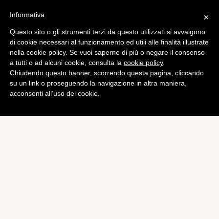
Informativa
×
Questo sito o gli strumenti terzi da questo utilizzati si avvalgono
Social
di cookie necessari al funzionamento ed utili alle finalità illustrate
Twitter espande i suoi
nella cookie policy. Se vuoi saperne di più o negare il consenso
a tutti o ad alcuni cookie, consulta la
cookie policy
.
Trend a 160 nuove posizioni
Chiudendo questo banner, scorrendo questa pagina, cliccando
di
Alessandro Moretti
su un link o proseguendo la navigazione in altra maniera,
acconsenti all’uso dei cookie.