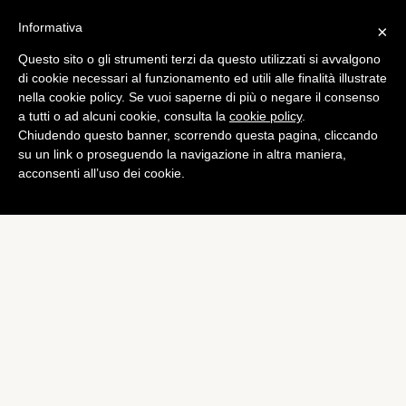
Informativa
×
Questo sito o gli strumenti terzi da questo utilizzati si avvalgono
Mobile
di cookie necessari al funzionamento ed utili alle finalità illustrate
Microsoft: rubati cinque
nella cookie policy. Se vuoi saperne di più o negare il consenso
a tutti o ad alcuni cookie, consulta la
cookie policy
.
iPad dai suoi uffici
Chiudendo questo banner, scorrendo questa pagina, cliccando
di
Piermanuele Sberni
su un link o proseguendo la navigazione in altra maniera,
acconsenti all’uso dei cookie.