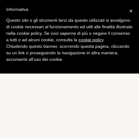
Informativa
×
Questo sito o gli strumenti terzi da questo utilizzati si avvalgono
Computer
di cookie necessari al funzionamento ed utili alle finalità illustrate
Nuovo iMac da 27″: primo
nella cookie policy. Se vuoi saperne di più o negare il consenso
a tutti o ad alcuni cookie, consulta la
cookie policy
.
Teardown
Chiudendo questo banner, scorrendo questa pagina, cliccando
di
Alessandro Moretti
su un link o proseguendo la navigazione in altra maniera,
acconsenti all’uso dei cookie.