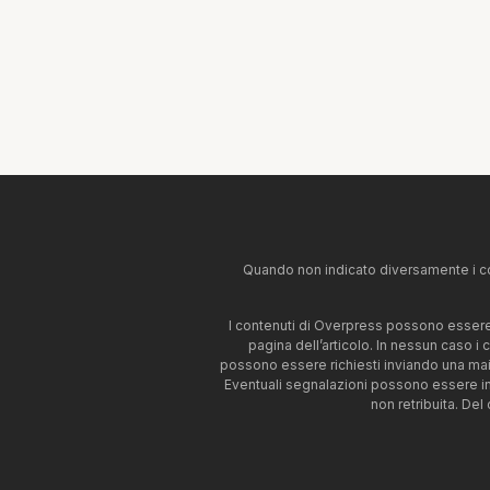
Quando non indicato diversamente i co
I contenuti di Overpress possono essere u
pagina dell’articolo. In nessun caso i
possono essere richiesti inviando una mai
Eventuali segnalazioni possono essere i
non retribuita. Del