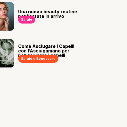
Una nuova beauty routine
per l’estate in arrivo
Salute
Come Asciugare i Capelli
con l’Asciugamano per
non rovinare i capelli
Salute e Benessere