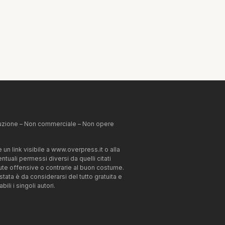
ibuzione – Non commerciale – Non opere
un link visibile a www.overpress.it o alla
tuali permessi diversi da quelli citati
enute offensive o contrarie al buon costume.
estata è da considerarsi del tutto gratuita e
li i singoli autori.