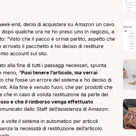
week-end, decisi di acquistare su Amazon un cavo
ò dopo qualche ora ne ho preso uno in negozio, a
o: “Visto che il pacco è ormai partito, aspetto che
 è arrivato il pacchetto e ho deciso di restituire
 mio account sul sito.
o alla fine di tutti i passaggi necessari, spunta
 o meno, “
Puoi tenere l’articolo, ma verrai
ato che fosse un errore del sistema e ho deciso di
enti. Alla fine è venuto fuori, che per prodotti che
che in caso di voluta restituzione da parte del
esso e che il rimborso venga effettuato
omunicato dallo Staff dell’assistenza di Amazon:
 a volte il sistema in automatico per articoli
enza la necessità di restituzione dell’articolo.
colo.