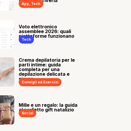
sia tu a scriverla
App
,
Tech
Voto elettronico
assemblee 2026: quali
piattaforme funzionano
Tech
Crema depilatoria per le
parti intime: guida
completa per una
depilazione delicata e
sicura
Consigli ed Esercizi
Mille e un regalo: la guida
al perfetto gift natalizio
Social