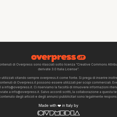
ntenuti di Overpress sono rilasciati sotto licenza “Creative Commons Attr
derivate 3.0 Italia License”.
tilizzati citando sempre overpress.it come fonte. Si prega di inserire inoltre 
 contenuti di Overpress.it possono essere utilizzati per scopi commerciali. Even
l a
info@overpress.it
. Ci riserviamo la facoltà di rimuovere informazioni rit
nviate a
info@overpress.it
. Salvo accordi scritti, la collaborazione a questa t
 contenuto degli articoli e degli annunci pubblicitari sono legalmente responsabi
Made with ❤️ in Italy by