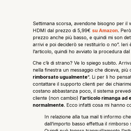
Settimana scorsa, avendone bisogno per il 
HDMI dal prezzo di 5,99€
su Amazon
. Per
prezzo anche più basso, e quindi mi son dett
arrivi e poi deciderò se restituirlo o no”. Ieri
l’articolo, quindi ho avviato la procedura dal
Che c’è di strano? Ve lo spiego subito. Arrivat
nella finestra un messaggio che diceva, più
rimborsato ugualmente
“. Li per li ho pens
contattare il supporto clienti per dei chiarim
costano abbastanza poco, il sistema prevede 
cliente (non cambio)
l’articolo rimanga ad 
normalmente
. Ecco infatti cosa mi hanno c
In relazione alla tua mail ti informo che
dall’importo basso effettua il rimborso s
Quindi può tenere tranquillamente l’arti