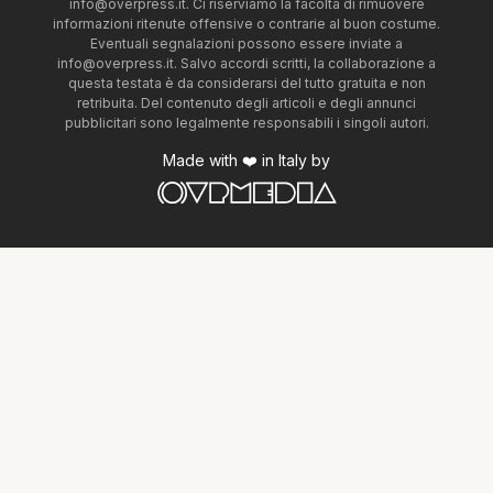
info@overpress.it
. Ci riserviamo la facoltà di rimuovere
informazioni ritenute offensive o contrarie al buon costume.
Eventuali segnalazioni possono essere inviate a
info@overpress.it
. Salvo accordi scritti, la collaborazione a
questa testata è da considerarsi del tutto gratuita e non
retribuita. Del contenuto degli articoli e degli annunci
pubblicitari sono legalmente responsabili i singoli autori.
Made with ❤️ in Italy by