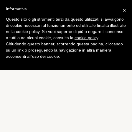
Informativa
×
Questo sito o gli strumenti terzi da questo utilizzati si avvalgono
Tech
di cookie necessari al funzionamento ed utili alle finalità illustrate
Lumia 920: pregi e difetti
nella cookie policy. Se vuoi saperne di più o negare il consenso
a tutti o ad alcuni cookie, consulta la
cookie policy
.
della ricarica Wireless
Chiudendo questo banner, scorrendo questa pagina, cliccando
di
Alessandro Moretti
su un link o proseguendo la navigazione in altra maniera,
acconsenti all’uso dei cookie.