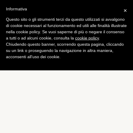
Informativa
×
Questo sito o gli strumenti terzi da questo utilizzati si avvalgono
Tech
di cookie necessari al funzionamento ed utili alle finalità illustrate
Samsung non aumenterà il
nella cookie policy. Se vuoi saperne di più o negare il consenso
a tutti o ad alcuni cookie, consulta la
cookie policy
.
costo dei chip destinati ad
Chiudendo questo banner, scorrendo questa pagina, cliccando
Apple
su un link o proseguendo la navigazione in altra maniera,
acconsenti all’uso dei cookie.
di
Alessandro Moretti