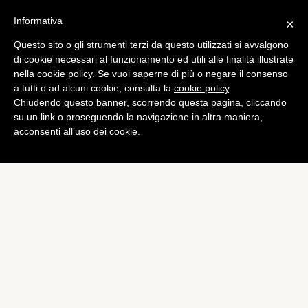
Informativa
×
Questo sito o gli strumenti terzi da questo utilizzati si avvalgono
Tech
di cookie necessari al funzionamento ed utili alle finalità illustrate
Petraeus, lo scandalo della
nella cookie policy. Se vuoi saperne di più o negare il consenso
a tutti o ad alcuni cookie, consulta la
cookie policy
.
CIA corre su Gmail
Chiudendo questo banner, scorrendo questa pagina, cliccando
di
Alessandro Moretti
su un link o proseguendo la navigazione in altra maniera,
acconsenti all’uso dei cookie.