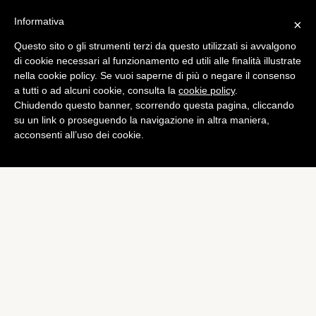
Informativa
×
Questo sito o gli strumenti terzi da questo utilizzati si avvalgono
Tech
di cookie necessari al funzionamento ed utili alle finalità illustrate
Foxconn dovrebbe
nella cookie policy. Se vuoi saperne di più o negare il consenso
a tutti o ad alcuni cookie, consulta la
cookie policy
.
sostituire i lavoratori con
Chiudendo questo banner, scorrendo questa pagina, cliccando
robot
su un link o proseguendo la navigazione in altra maniera,
acconsenti all’uso dei cookie.
di
Alessandro Moretti