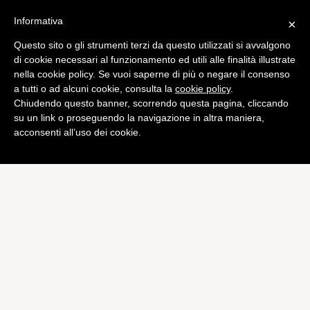
Informativa
×
Questo sito o gli strumenti terzi da questo utilizzati si avvalgono
Computer
di cookie necessari al funzionamento ed utili alle finalità illustrate
Galaxy Nexus: disponibile
nella cookie policy. Se vuoi saperne di più o negare il consenso
a tutti o ad alcuni cookie, consulta la
cookie policy
.
Android 4.2, anche via OTA
Chiudendo questo banner, scorrendo questa pagina, cliccando
di
Alessandro Moretti
su un link o proseguendo la navigazione in altra maniera,
acconsenti all’uso dei cookie.