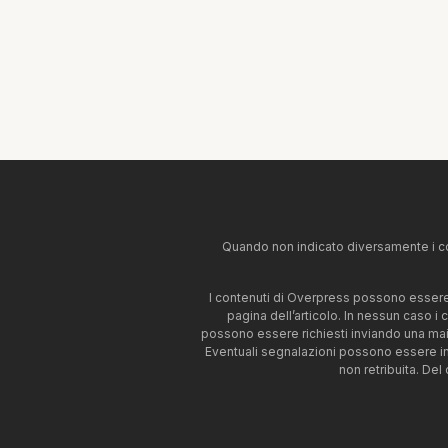
Quando non indicato diversamente i co
I contenuti di Overpress possono essere u
pagina dell’articolo. In nessun caso i
possono essere richiesti inviando una mai
Eventuali segnalazioni possono essere i
non retribuita. Del