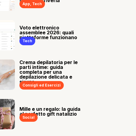
sia tu a scriverla
App
,
Tech
Voto elettronico
assemblee 2026: quali
piattaforme funzionano
Tech
Crema depilatoria per le
parti intime: guida
completa per una
depilazione delicata e
sicura
Consigli ed Esercizi
Mille e un regalo: la guida
al perfetto gift natalizio
Social