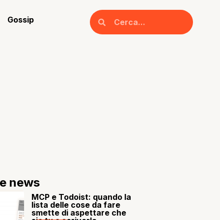
Gossip
re news
MCP e Todoist: quando la
lista delle cose da fare
smette di aspettare che