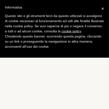
Informativa
×
Questo sito o gli strumenti terzi da questo utilizzati si avvalgono
Computer
di cookie necessari al funzionamento ed utili alle finalità illustrate
Microsoft usa delle
nella cookie policy. Se vuoi saperne di più o negare il consenso
a tutti o ad alcuni cookie, consulta la
cookie policy
.
celebrità per promuovere
Chiudendo questo banner, scorrendo questa pagina, cliccando
Windows Phone 8
su un link o proseguendo la navigazione in altra maniera,
acconsenti all’uso dei cookie.
di
Alessandro Moretti