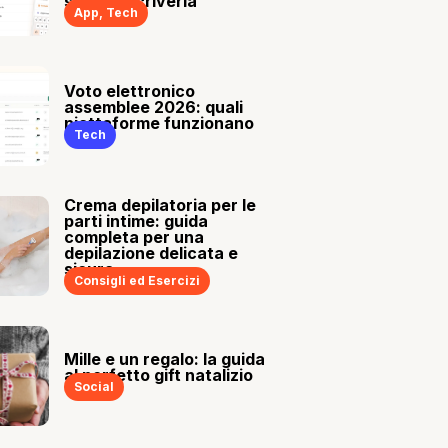
sia tu a scriverla
App
,
Tech
Voto elettronico
assemblee 2026: quali
piattaforme funzionano
Tech
Crema depilatoria per le
parti intime: guida
completa per una
depilazione delicata e
sicura
Consigli ed Esercizi
Mille e un regalo: la guida
al perfetto gift natalizio
Social