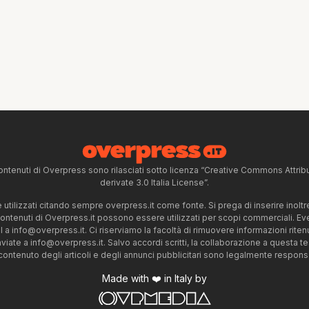
ntenuti di Overpress sono rilasciati sotto licenza “Creative Commons Attr
derivate 3.0 Italia License”.
tilizzati citando sempre overpress.it come fonte. Si prega di inserire inoltre 
 contenuti di Overpress.it possono essere utilizzati per scopi commerciali. Even
l a
info@overpress.it
. Ci riserviamo la facoltà di rimuovere informazioni rit
nviate a
info@overpress.it
. Salvo accordi scritti, la collaborazione a questa t
 contenuto degli articoli e degli annunci pubblicitari sono legalmente responsabi
Made with ❤️ in Italy by