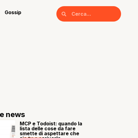
Gossip
re news
MCP e Todoist: quando la
lista delle cose da fare
smette di aspettare che