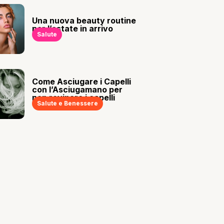
Una nuova beauty routine
per l’estate in arrivo
Salute
Come Asciugare i Capelli
con l’Asciugamano per
non rovinare i capelli
Salute e Benessere