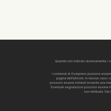
Quando non indicato diversamente i co
I contenuti di Overpress possono essere u
pagina dell’articolo. In nessun caso i
possono essere richiesti inviando una mai
Eventuali segnalazioni possono essere i
non retribuita. Del