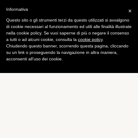
Informativa
×
Questo sito o gli strumenti terzi da questo utilizzati si avvalgono
Games
di cookie necessari al funzionamento ed utili alle finalità illustrate
Le vendite dei giochi al
nella cookie policy. Se vuoi saperne di più o negare il consenso
a tutti o ad alcuni cookie, consulta la
cookie policy
.
dettaglio calano del 25%
Chiudendo questo banner, scorrendo questa pagina, cliccando
di
Alessandro Moretti
su un link o proseguendo la navigazione in altra maniera,
acconsenti all’uso dei cookie.