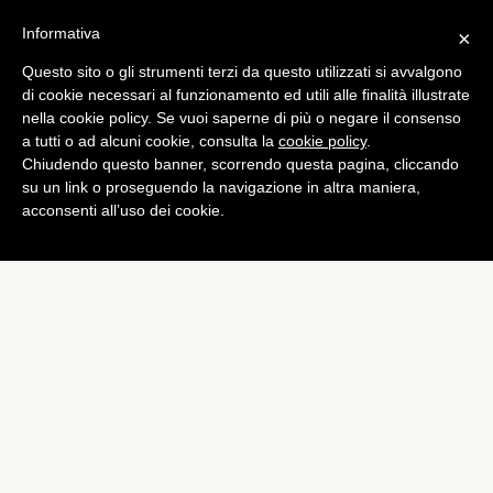
Informativa
×
Questo sito o gli strumenti terzi da questo utilizzati si avvalgono
Curiosità
di cookie necessari al funzionamento ed utili alle finalità illustrate
Internet: in arrivo una fibra
nella cookie policy. Se vuoi saperne di più o negare il consenso
a tutti o ad alcuni cookie, consulta la
cookie policy
.
ottica 2.000 volte più
Chiudendo questo banner, scorrendo questa pagina, cliccando
veloce
su un link o proseguendo la navigazione in altra maniera,
acconsenti all’uso dei cookie.
di
Alessandro Moretti