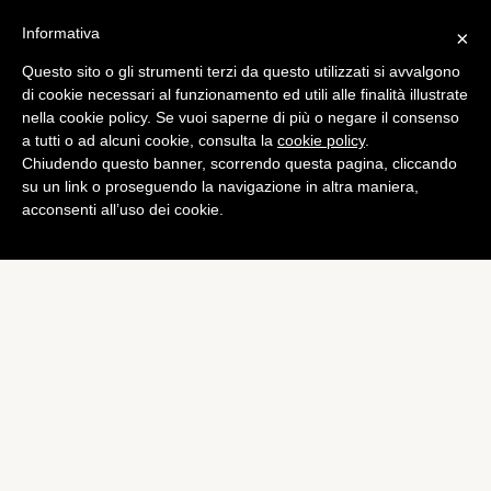
Informativa
×
Questo sito o gli strumenti terzi da questo utilizzati si avvalgono
App
di cookie necessari al funzionamento ed utili alle finalità illustrate
WhatsApp: 100 milioni di
nella cookie policy. Se vuoi saperne di più o negare il consenso
a tutti o ad alcuni cookie, consulta la
cookie policy
.
download su Google Play
Chiudendo questo banner, scorrendo questa pagina, cliccando
di
Alessandro Moretti
su un link o proseguendo la navigazione in altra maniera,
acconsenti all’uso dei cookie.