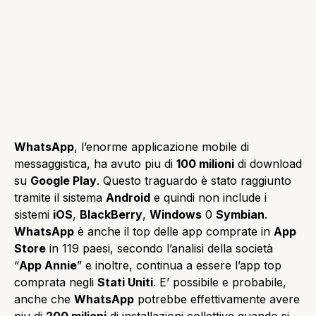
WhatsApp
, l’enorme applicazione mobile di
messaggistica, ha avuto piu di
100 milioni
di download
su
Google Play
. Questo traguardo è stato raggiunto
tramite il sistema
Android
e quindi non include i
sistemi
iOS
,
BlackBerry
,
Windows
0
Symbian
.
WhatsApp
è anche il top delle app comprate in
App
Store
in 119 paesi, secondo l’analisi della società
“
App Annie
” e inoltre, continua a essere l’app top
comprata negli
Stati Uniti
. E’ possibile e probabile,
anche che
WhatsApp
potrebbe effettivamente avere
piu di
200 milioni
di installazioni collettive quando si