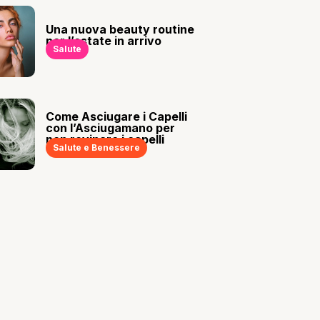
Una nuova beauty routine
per l’estate in arrivo
Salute
Come Asciugare i Capelli
con l’Asciugamano per
non rovinare i capelli
Salute e Benessere