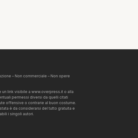
ibuzione – Non commerciale – Non opere
un link visibile a www.overpress.it o alla
tuali permessi diversi da quelli citati
enute offensive o contrarie al buon costume.
estata è da considerarsi del tutto gratuita e
li i singoli autori.