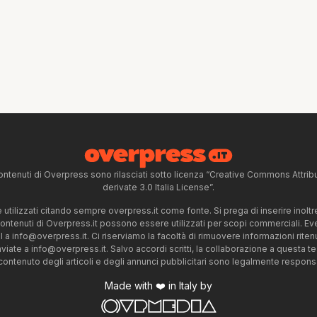
ntenuti di Overpress sono rilasciati sotto licenza “Creative Commons Attr
derivate 3.0 Italia License”.
tilizzati citando sempre overpress.it come fonte. Si prega di inserire inoltre 
 contenuti di Overpress.it possono essere utilizzati per scopi commerciali. Even
l a
info@overpress.it
. Ci riserviamo la facoltà di rimuovere informazioni rit
nviate a
info@overpress.it
. Salvo accordi scritti, la collaborazione a questa t
 contenuto degli articoli e degli annunci pubblicitari sono legalmente responsabi
Made with ❤️ in Italy by