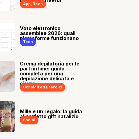
sia tu a scriverla
App
,
Tech
Voto elettronico
assemblee 2026: quali
piattaforme funzionano
Tech
Crema depilatoria per le
parti intime: guida
completa per una
depilazione delicata e
sicura
Consigli ed Esercizi
Mille e un regalo: la guida
al perfetto gift natalizio
Social