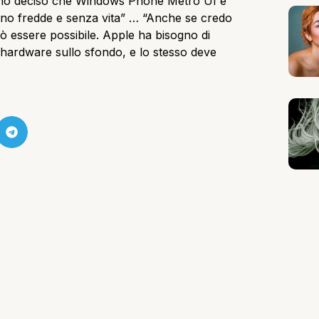
 ho deciso che Windows Phone Metro UI è
ltano fredde e senza vita” … “Anche se credo
uò essere possibile. Apple ha bisogno di
l’hardware sullo sfondo, e lo stesso deve