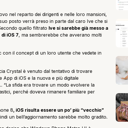
 nel reparto dei dirigenti e nelle loro mansioni,
l suo posto verrà preso in parte dal caro Ive che si
Secondo quello filtrato
Ive si sarebbe già messo a
 di iOS 7
, ma sembrerebbe che avverano molti
c con il concept di un loro utente che vedete in
ccia Crystal è venuto dal tentativo di trovare
le App di iOS e la nuova e più digitale
… “La sfida era trovare un modo evolvere la
stici, perché doveva rimanere familiare per
hone 8
, iOS risulta essere un po’ più “vecchio”
uindi un bell’aggiornamento sarebbe molto gradito.