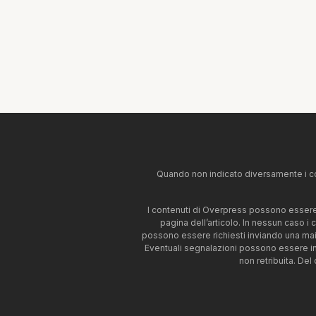
Quando non indicato diversamente i co
I contenuti di Overpress possono essere u
pagina dell’articolo. In nessun caso i
possono essere richiesti inviando una mai
Eventuali segnalazioni possono essere i
non retribuita. Del