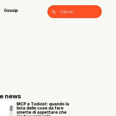
Gossip
re news
MCP e Todoist: quando la
lista delle cose da fare
smette di aspettare che