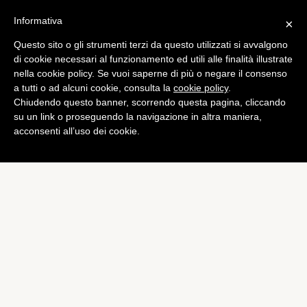
Informativa
×
Questo sito o gli strumenti terzi da questo utilizzati si avvalgono
Mobile
di cookie necessari al funzionamento ed utili alle finalità illustrate
Belkin lancia i primi
nella cookie policy. Se vuoi saperne di più o negare il consenso
a tutti o ad alcuni cookie, consulta la
cookie policy
.
accessori Lightning
Chiudendo questo banner, scorrendo questa pagina, cliccando
di
Alessandro Moretti
su un link o proseguendo la navigazione in altra maniera,
acconsenti all’uso dei cookie.