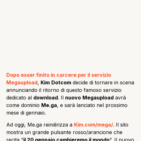
Dopo esser finito in carcere per il servizio
Megaupload
,
Kim
Dotcom
decide di tornare in scena
annunciando il ritorno di questo famoso servizio
dedicato al
download
. Il
nuovo
Megaupload
avrà
come dominio
Me.ga
, e sarà lanciato nel prossimo
mese di gennaio.
Ad oggi, Me.ga reindirizza a
Kim.com/mega/
. Il sito
mostra un grande pulsante rosso/arancione che
recita “
il 20 gennaio cambieremo il mondo
“. Il nuovo