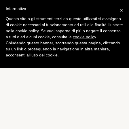
Informativa
×
Questo sito o gli strumenti terzi da questo utilizzati si avvalgono
Tech
di cookie necessari al funzionamento ed utili alle finalità illustrate
Kim Dotcom annuncia il
nella cookie policy. Se vuoi saperne di più o negare il consenso
a tutti o ad alcuni cookie, consulta la
cookie policy
.
nuovo Megaupload, con
Chiudendo questo banner, scorrendo questa pagina, cliccando
dominio Me.ga
su un link o proseguendo la navigazione in altra maniera,
acconsenti all’uso dei cookie.
di
Alessandro Moretti