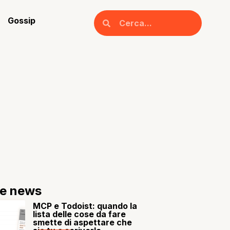
Gossip
re news
MCP e Todoist: quando la
lista delle cose da fare
smette di aspettare che