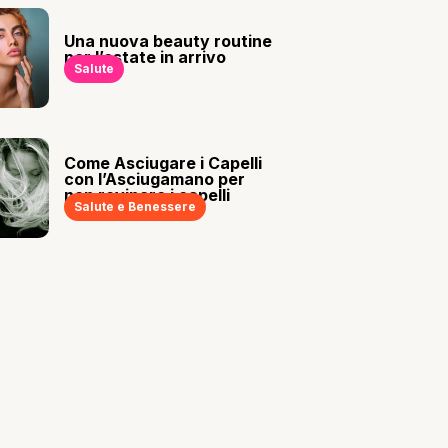
Una nuova beauty routine
per l’estate in arrivo
Salute
Come Asciugare i Capelli
con l’Asciugamano per
non rovinare i capelli
Salute e Benessere