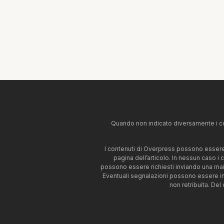
Quando non indicato diversamente i co
I contenuti di Overpress possono essere u
pagina dell’articolo. In nessun caso i
possono essere richiesti inviando una mai
Eventuali segnalazioni possono essere i
non retribuita. Del