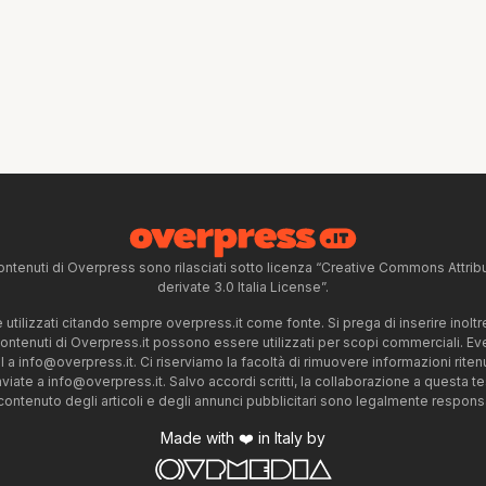
ntenuti di Overpress sono rilasciati sotto licenza “Creative Commons Attr
derivate 3.0 Italia License”.
tilizzati citando sempre overpress.it come fonte. Si prega di inserire inoltre 
 contenuti di Overpress.it possono essere utilizzati per scopi commerciali. Even
l a
info@overpress.it
. Ci riserviamo la facoltà di rimuovere informazioni rit
nviate a
info@overpress.it
. Salvo accordi scritti, la collaborazione a questa t
 contenuto degli articoli e degli annunci pubblicitari sono legalmente responsabi
Made with ❤️ in Italy by