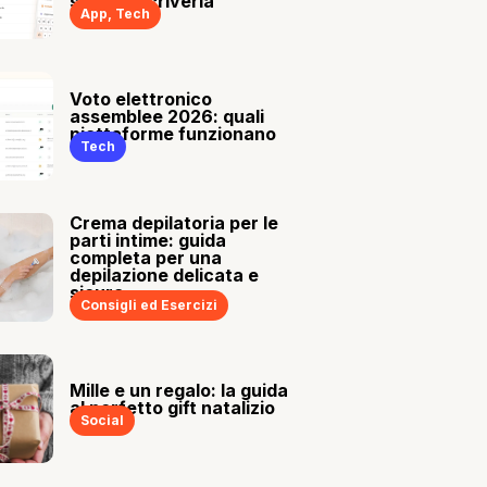
sia tu a scriverla
App
,
Tech
Voto elettronico
assemblee 2026: quali
piattaforme funzionano
Tech
Crema depilatoria per le
parti intime: guida
completa per una
depilazione delicata e
sicura
Consigli ed Esercizi
Mille e un regalo: la guida
al perfetto gift natalizio
Social