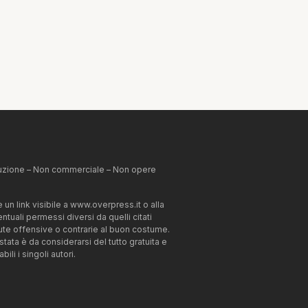
ibuzione – Non commerciale – Non opere
un link visibile a www.overpress.it o alla
tuali permessi diversi da quelli citati
enute offensive o contrarie al buon costume.
estata è da considerarsi del tutto gratuita e
li i singoli autori.