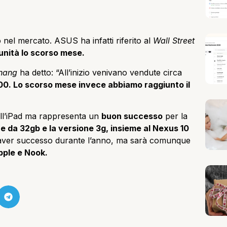
 nel mercato.
ASUS ha infatti riferito a
l
Wall Street
i unità lo scorso mese.
hang
ha detto: “All’inizio venivano vendute circa
00. Lo scorso mese invece abbiamo raggiunto il
all’iPad ma rappresenta un
buon successo
per la
e da 32gb e la versione 3g, insieme al Nexus 10
 aver successo durante l’anno, ma sarà comunque
ple e Nook.