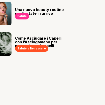
Una nuova beauty routine
per l’estate in arrivo
Salute
Come Asciugare i Capelli
con l’Asciugamano per
non rovinare i capelli
Salute e Benessere