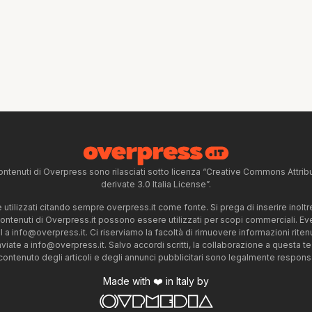
ntenuti di Overpress sono rilasciati sotto licenza “Creative Commons Attr
derivate 3.0 Italia License”.
tilizzati citando sempre overpress.it come fonte. Si prega di inserire inoltre 
 contenuti di Overpress.it possono essere utilizzati per scopi commerciali. Even
l a
info@overpress.it
. Ci riserviamo la facoltà di rimuovere informazioni rit
nviate a
info@overpress.it
. Salvo accordi scritti, la collaborazione a questa t
 contenuto degli articoli e degli annunci pubblicitari sono legalmente responsabi
Made with ❤️ in Italy by