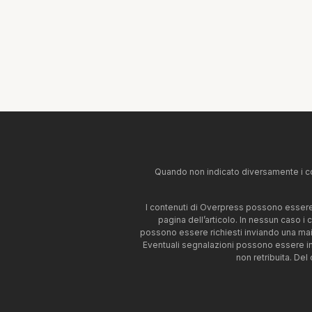
Quando non indicato diversamente i co
I contenuti di Overpress possono essere u
pagina dell’articolo. In nessun caso i
possono essere richiesti inviando una mai
Eventuali segnalazioni possono essere i
non retribuita. Del