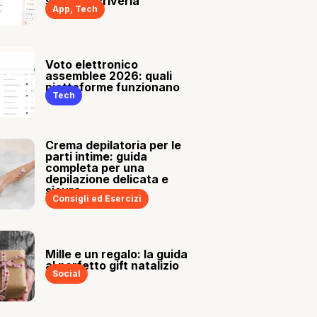
sia tu a scriverla
App
,
Tech
Voto elettronico
assemblee 2026: quali
piattaforme funzionano
Tech
Crema depilatoria per le
parti intime: guida
completa per una
depilazione delicata e
sicura
Consigli ed Esercizi
Mille e un regalo: la guida
al perfetto gift natalizio
Social