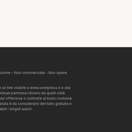
ibuzione – Non commerciale – Non opere
un link visibile a www.overpress.it o alla
tuali permessi diversi da quelli citati
enute offensive o contrarie al buon costume.
estata è da considerarsi del tutto gratuita e
li i singoli autori.