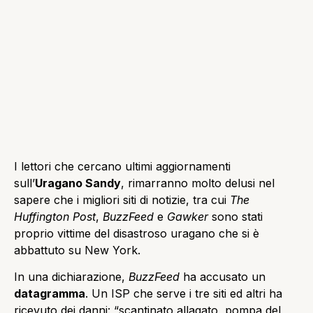
I lettori che cercano ultimi aggiornamenti
sull’
Uragano Sandy
, rimarranno molto delusi nel
sapere che i migliori siti di notizie, tra cui
The
Huffington Post
,
BuzzFeed
e
Gawker
sono stati
proprio vittime del disastroso uragano che si è
abbattuto su New York.
In una dichiarazione,
BuzzFeed
ha accusato un
datagramma
. Un ISP che serve i tre siti ed altri ha
ricevuto dei danni: “scantinato allagato, pompa del