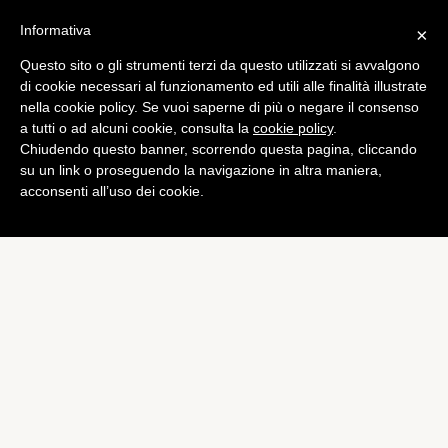
Informativa
×
Questo sito o gli strumenti terzi da questo utilizzati si avvalgono
Tech
di cookie necessari al funzionamento ed utili alle finalità illustrate
Uragano Sandy: provocati
nella cookie policy. Se vuoi saperne di più o negare il consenso
a tutti o ad alcuni cookie, consulta la
cookie policy
.
danni anche ai siti di notizie
Chiudendo questo banner, scorrendo questa pagina, cliccando
Americani
su un link o proseguendo la navigazione in altra maniera,
acconsenti all’uso dei cookie.
di
Alessandro Moretti