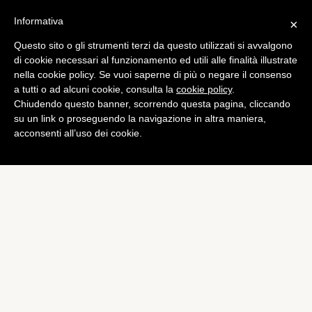
Informativa
×
Questo sito o gli strumenti terzi da questo utilizzati si avvalgono
Curiosità
di cookie necessari al funzionamento ed utili alle finalità illustrate
Tifosi, quanto rumore fanno
nella cookie policy. Se vuoi saperne di più o negare il consenso
a tutti o ad alcuni cookie, consulta la
cookie policy
.
allo stadio?
Chiudendo questo banner, scorrendo questa pagina, cliccando
di
Alessandro Moretti
su un link o proseguendo la navigazione in altra maniera,
acconsenti all’uso dei cookie.