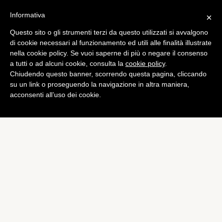
Informativa
×
Questo sito o gli strumenti terzi da questo utilizzati si avvalgono
Tech
di cookie necessari al funzionamento ed utili alle finalità illustrate
Samsung: risultati Q3 da
nella cookie policy. Se vuoi saperne di più o negare il consenso
a tutti o ad alcuni cookie, consulta la
cookie policy
.
record
Chiudendo questo banner, scorrendo questa pagina, cliccando
di
Piermanuele Sberni
su un link o proseguendo la navigazione in altra maniera,
acconsenti all’uso dei cookie.