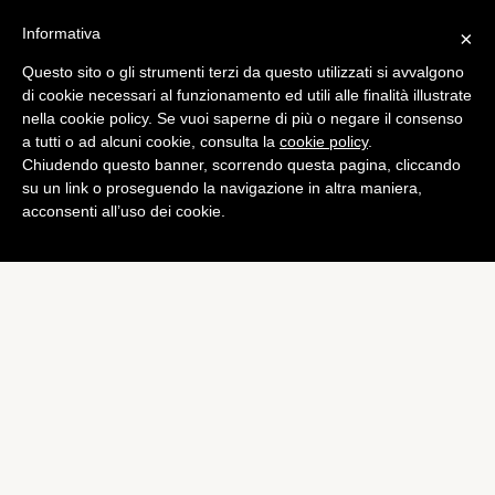
Informativa
×
Questo sito o gli strumenti terzi da questo utilizzati si avvalgono
App
di cookie necessari al funzionamento ed utili alle finalità illustrate
GTA Vice City arriverà su
nella cookie policy. Se vuoi saperne di più o negare il consenso
a tutti o ad alcuni cookie, consulta la
cookie policy
.
iOS per il suo decimo
Chiudendo questo banner, scorrendo questa pagina, cliccando
anniversario
su un link o proseguendo la navigazione in altra maniera,
acconsenti all’uso dei cookie.
di
Alessandro Moretti