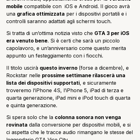
mobile
compatibile con iOS e Android. Il gioco avrà
una
grafica ottimizzata
per i dispositivi portatili e i
controlli saranno adattati agli schermi touch.
Si tratta di un’ottima notizia visto che
GTA 3 per iOS
era venuto bene
. Si è certi che sarà un piccolo
capolavoro, e un’anniversario come questo merita
appunto un festeggiamento con i fiocchi.
Il titolo uscirà
questo inverno
(forse a dicembre), e
Rockstar nelle
prossime settimane rilascerà una
lista dei dispositivi supportati
, e sicuramente
troveremo l’iPhone 4S, l’iPhone 5, iPad di terza e
quarta generazione, iPad mini e iPod touch di quarta
e quinta generazione.
Si spera solo che la
colonna sonora non venga
rovinata
dalla conversione per dispositivi mobili, e si
ci aspetta che le tracce audio rimangano le stesse del
leggendario GTA Vice City.