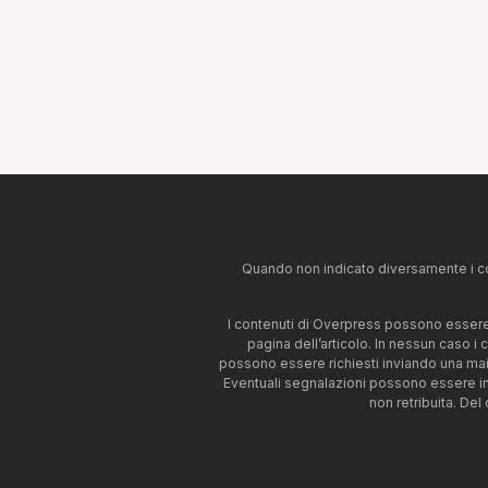
Quando non indicato diversamente i co
I contenuti di Overpress possono essere u
pagina dell’articolo. In nessun caso i
possono essere richiesti inviando una mai
Eventuali segnalazioni possono essere i
non retribuita. Del