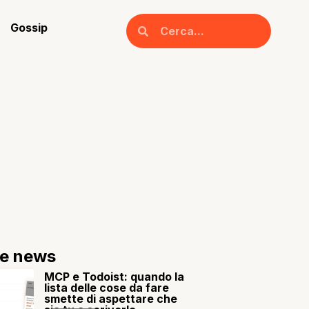
Gossip
re news
MCP e Todoist: quando la
lista delle cose da fare
smette di aspettare che