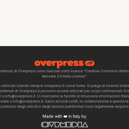
ntenuti di Overpress sono rilasciati sotto licenza “Creative Commons Attr
derivate 3.0 Italia License”.
tilizzati citando sempre overpress.it come fonte. Si prega di inserire inoltre 
 contenuti di Overpress.it possono essere utilizzati per scopi commerciali. Even
l a
info@overpress.it
. Ci riserviamo la facoltà di rimuovere informazioni rit
nviate a
info@overpress.it
. Salvo accordi scritti, la collaborazione a questa t
 contenuto degli articoli e degli annunci pubblicitari sono legalmente responsabi
Made with ❤️ in Italy by