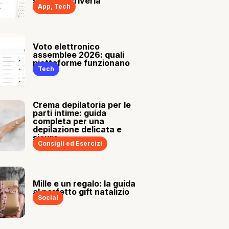
sia tu a scriverla
App
,
Tech
Voto elettronico
assemblee 2026: quali
piattaforme funzionano
Tech
Crema depilatoria per le
parti intime: guida
completa per una
depilazione delicata e
sicura
Consigli ed Esercizi
Mille e un regalo: la guida
al perfetto gift natalizio
Social