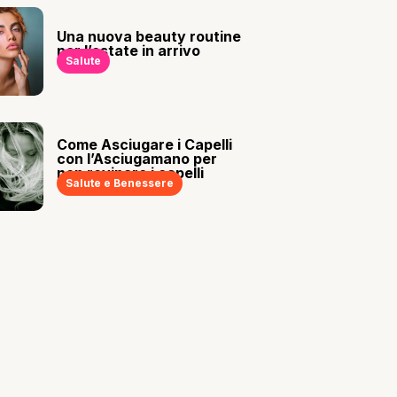
Una nuova beauty routine
per l’estate in arrivo
Salute
Come Asciugare i Capelli
con l’Asciugamano per
non rovinare i capelli
Salute e Benessere