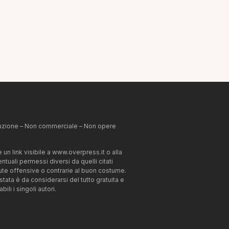
ibuzione – Non commerciale – Non opere
un link visibile a www.overpress.it o alla
tuali permessi diversi da quelli citati
enute offensive o contrarie al buon costume.
estata è da considerarsi del tutto gratuita e
li i singoli autori.