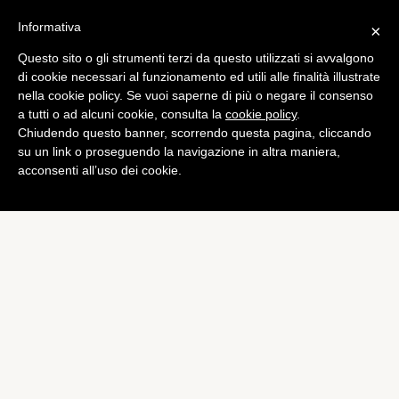
Informativa
×
Questo sito o gli strumenti terzi da questo utilizzati si avvalgono
Mobile
di cookie necessari al funzionamento ed utili alle finalità illustrate
Dell annuncia tablet XPS 10
nella cookie policy. Se vuoi saperne di più o negare il consenso
a tutti o ad alcuni cookie, consulta la
cookie policy
.
con Windows RT
Chiudendo questo banner, scorrendo questa pagina, cliccando
di
Alessandro Moretti
su un link o proseguendo la navigazione in altra maniera,
acconsenti all’uso dei cookie.