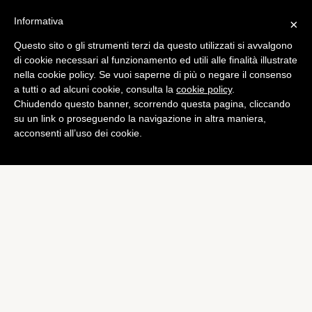
Informativa
×
Questo sito o gli strumenti terzi da questo utilizzati si avvalgono
Curiosità
di cookie necessari al funzionamento ed utili alle finalità illustrate
Incinta bimba cinese all’età
nella cookie policy. Se vuoi saperne di più o negare il consenso
a tutti o ad alcuni cookie, consulta la
cookie policy
.
di un anno
Chiudendo questo banner, scorrendo questa pagina, cliccando
di
Alessandro Moretti
su un link o proseguendo la navigazione in altra maniera,
acconsenti all’uso dei cookie.