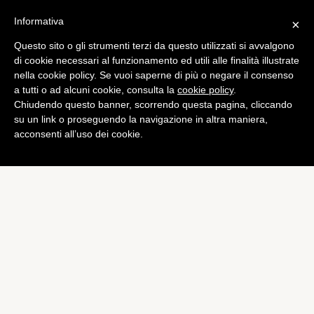
Informativa
×
Questo sito o gli strumenti terzi da questo utilizzati si avvalgono
Computer
di cookie necessari al funzionamento ed utili alle finalità illustrate
Motorola svela il suo
nella cookie policy. Se vuoi saperne di più o negare il consenso
a tutti o ad alcuni cookie, consulta la
cookie policy
.
computer a comandi vocali
Chiudendo questo banner, scorrendo questa pagina, cliccando
portatile
su un link o proseguendo la navigazione in altra maniera,
acconsenti all’uso dei cookie.
di
Piermanuele Sberni