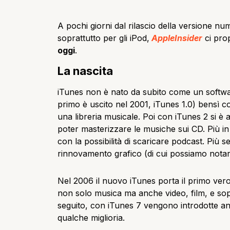
A pochi giorni dal rilascio della versione nu
soprattutto per gli iPod,
AppleInsider
ci pro
oggi
.
La nascita
iTunes non è nato da subito come un software
primo è uscito nel 2001, iTunes 1.0) bensì c
una libreria musicale. Poi con iTunes 2 si è a
poter masterizzare le musiche sui CD. Più in 
con la possibilità di scaricare podcast. Più
rinnovamento grafico (di cui possiamo notare 
Nel 2006 il nuovo iTunes porta il primo vero 
non solo musica ma anche video, film, e sop
seguito, con iTunes 7 vengono introdotte a
qualche miglioria.