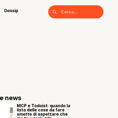
Gossip
re news
MCP e Todoist: quando la
lista delle cose da fare
smette di aspettare che