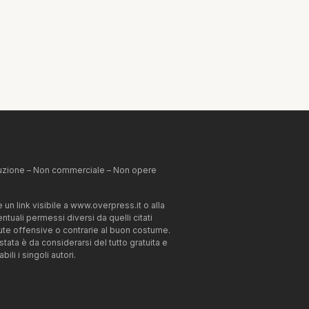
ibuzione – Non commerciale – Non opere
un link visibile a www.overpress.it o alla
tuali permessi diversi da quelli citati
enute offensive o contrarie al buon costume.
estata è da considerarsi del tutto gratuita e
li i singoli autori.