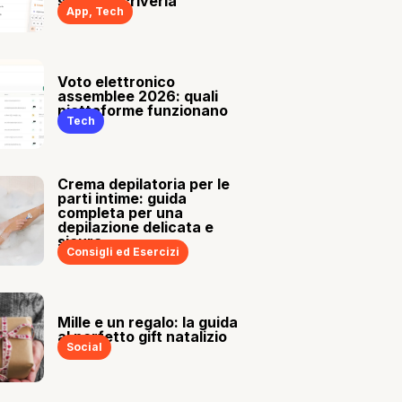
sia tu a scriverla
App
,
Tech
Voto elettronico
assemblee 2026: quali
piattaforme funzionano
Tech
Crema depilatoria per le
parti intime: guida
completa per una
depilazione delicata e
sicura
Consigli ed Esercizi
Mille e un regalo: la guida
al perfetto gift natalizio
Social