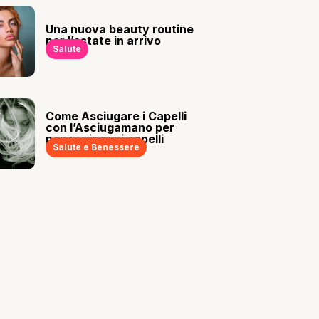
Una nuova beauty routine
per l’estate in arrivo
Salute
Come Asciugare i Capelli
con l’Asciugamano per
non rovinare i capelli
Salute e Benessere