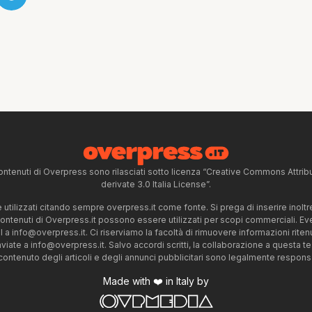
ntenuti di Overpress sono rilasciati sotto licenza “Creative Commons Attr
derivate 3.0 Italia License”.
tilizzati citando sempre overpress.it come fonte. Si prega di inserire inoltre 
 contenuti di Overpress.it possono essere utilizzati per scopi commerciali. Even
l a
info@overpress.it
. Ci riserviamo la facoltà di rimuovere informazioni rit
nviate a
info@overpress.it
. Salvo accordi scritti, la collaborazione a questa t
 contenuto degli articoli e degli annunci pubblicitari sono legalmente responsabi
Made with ❤️ in Italy by