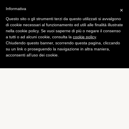
Informativa
×
Questo sito o gli strumenti terzi da questo utilizzati si avvalgono
Games
di cookie necessari al funzionamento ed utili alle finalità illustrate
Call of Duty: Black Ops 2 –
nella cookie policy. Se vuoi saperne di più o negare il consenso
a tutti o ad alcuni cookie, consulta la
cookie policy
.
Rilasciato il trailer di lancio
Chiudendo questo banner, scorrendo questa pagina, cliccando
di
Giacomo Richichi
su un link o proseguendo la navigazione in altra maniera,
acconsenti all’uso dei cookie.